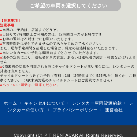
ご希望の車両を選択してください
【注意事項】
注意事項
当日のご予約は、店舗までどうぞ。
●
日帰りで7時間以上ご利用の方は、12時間コースがお得です!!
●
お車の返却は21時までにお願いいたします。
●
営業時間外は受付できませんのであらかじめご了承ください。
●
また、返却予定期間を超過した場合は、所定の超過料金をいただきます。
当レンタカーのご予約は90日前までとさせていただきます。
●
法令の定めにより、運転者付きの貸渡、あるいは運転者の紹介・斡旋などは行えま
●
せん。
6歳未満の幼児を同乗される時にチャイルドシートが無い場合には、レンタカーの
●
貸渡は出来ません。
チャイルドシートも必ずご予約（有料：1日〈24時間まで〉525円/台）頂くか、ご持
参ください。（1歳未満対応のチャイルドシートはご用意できません）
●ペットのご同乗はご遠慮ください。
ホーム
キャンセルについて
レンタカー車両貸渡約款
レ
|
|
|
ンタカーの使い方
プライバシーポリシー
運営会社
|
|
|
Copyright (C) PIT RENTACAR All Rights Reserved.