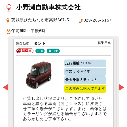
小野瀬自動車株式会社
茨城県ひたちなか市高野667-5
029-285-5157
午前9時～午後6時
PHV
軽乗用車
タント
軽自動車
コン
0Km
走行距離 :
令和4年
年式：
4人
最大乗車人数：
この車両は購入できます
※貸し出し状況により、ご予約して頂いた
車両と異なる車両（同じクラス）に変更さ
を選択
せて頂く場合がございます。また、画像とは
カラーリングが異なる場合がございますので、
あらかじめご了承下さい。